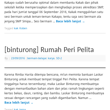
Kakapo sudah berusaha optimal dalam membantu Kakak dan pihak
sekolah ketika mempersiapkan dan menghadapi proses akreditasi SMP,
pada hari Jum’at tanggal 06 September 2016, Kakak menggulirkan satu
sesi bermain untuk teman-teman Kakapo, tentu saja sesi bermain ala
jenjang SMP Smipa… Sesi bermain …
Baca lebih lanjut
→
Tagged
kak Koben
[binturong] Rumah Peri Pelita
By
|
23/09/2016
|
bermain-belajar
,
karya
,
SD-2
Karena Rimba Harita ditempa bencana, mi’un meminta bantuan Laskar
Binturong untuk membuat tempat tinggal Peri Pelita. Karena tempat
tinggalnya harus tersembunyi, maka Laskar Binturong membuatnya
dengan memanfaatkan bahan alam dan jelas ramah lingkungan seperti
kertas bekas, daun, ranting, dan bambu. Laskar Binturong membuatnya
sesuai dengan rancangan yang sudah digambarkan. Namun …
Baca lebih lanjut
→
Tagged
kak tema