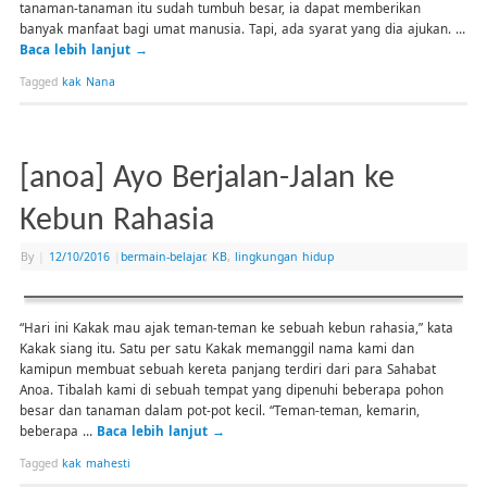
tanaman-tanaman itu sudah tumbuh besar, ia dapat memberikan
banyak manfaat bagi umat manusia. Tapi, ada syarat yang dia ajukan. …
Baca lebih lanjut
→
Tagged
kak Nana
[anoa] Ayo Berjalan-Jalan ke
Kebun Rahasia
By
|
12/10/2016
|
bermain-belajar
,
KB
,
lingkungan hidup
“Hari ini Kakak mau ajak teman-teman ke sebuah kebun rahasia,” kata
Kakak siang itu. Satu per satu Kakak memanggil nama kami dan
kamipun membuat sebuah kereta panjang terdiri dari para Sahabat
Anoa. Tibalah kami di sebuah tempat yang dipenuhi beberapa pohon
besar dan tanaman dalam pot-pot kecil. “Teman-teman, kemarin,
beberapa …
Baca lebih lanjut
→
Tagged
kak mahesti