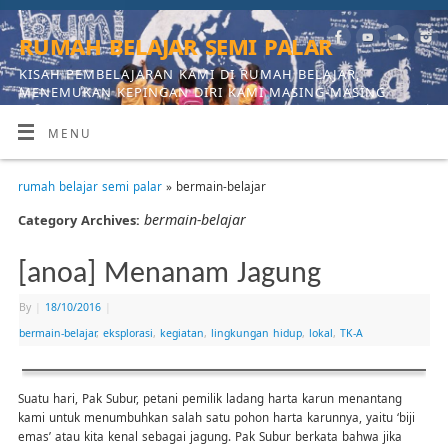
rumah belajar semi palar
KISAH PEMBELAJARAN KAMI DI RUMAH BELAJAR,
MENEMUKAN KEPINGAN DIRI KAMI MASING-MASING
MENU
rumah belajar semi palar
» bermain-belajar
bermain-belajar
Category Archives:
[anoa] Menanam Jagung
By
|
18/10/2016
|
bermain-belajar
,
eksplorasi
,
kegiatan
,
lingkungan hidup
,
lokal
,
TK-A
Suatu hari, Pak Subur, petani pemilik ladang harta karun menantang
kami untuk menumbuhkan salah satu pohon harta karunnya, yaitu ‘biji
emas’ atau kita kenal sebagai jagung. Pak Subur berkata bahwa jika