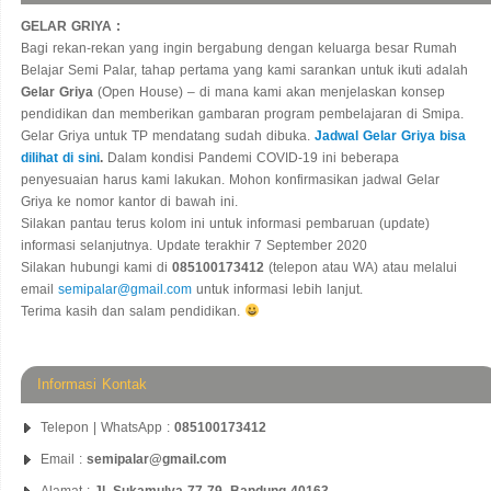
GELAR GRIYA :
Bagi rekan-rekan yang ingin bergabung dengan keluarga besar Rumah
Belajar Semi Palar, tahap pertama yang kami sarankan untuk ikuti adalah
Gelar Griya
(Open House) – di mana kami akan menjelaskan konsep
pendidikan dan memberikan gambaran program pembelajaran di Smipa.
Gelar Griya untuk TP mendatang sudah dibuka.
Jadwal Gelar Griya bisa
dilihat di sini
.
Dalam kondisi Pandemi COVID-19 ini beberapa
penyesuaian harus kami lakukan. Mohon konfirmasikan jadwal Gelar
Griya ke nomor kantor di bawah ini.
Silakan pantau terus kolom ini untuk informasi pembaruan (update)
informasi selanjutnya. Update terakhir 7 September 2020
Silakan hubungi kami di
085100173412
(telepon atau WA) atau melalui
email
semipalar@gmail.com
untuk informasi lebih lanjut.
Terima kasih dan salam pendidikan.
Informasi Kontak
Telepon | WhatsApp :
085100173412
Email :
semipalar@gmail.com