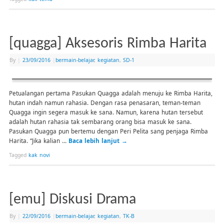
[quagga] Aksesoris Rimba Harita
By
|
23/09/2016
|
bermain-belajar
,
kegiatan
,
SD-1
Petualangan pertama Pasukan Quagga adalah menuju ke Rimba Harita,
hutan indah namun rahasia. Dengan rasa penasaran, teman-teman
Quagga ingin segera masuk ke sana. Namun, karena hutan tersebut
adalah hutan rahasia tak sembarang orang bisa masuk ke sana.
Pasukan Quagga pun bertemu dengan Peri Pelita sang penjaga Rimba
Harita. “Jika kalian …
Baca lebih lanjut
→
Tagged
kak novi
[emu] Diskusi Drama
By
|
22/09/2016
|
bermain-belajar
,
kegiatan
,
TK-B