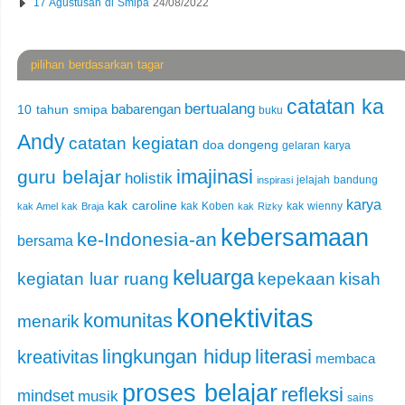
17 Agustusan di Smipa
24/08/2022
pilihan berdasarkan tagar
catatan ka
bertualang
babarengan
10 tahun smipa
buku
Andy
catatan kegiatan
doa
dongeng
gelaran karya
imajinasi
guru belajar
holistik
jelajah bandung
inspirasi
karya
kak caroline
kak Koben
kak wienny
kak Amel
kak Braja
kak Rizky
kebersamaan
ke-Indonesia-an
bersama
keluarga
kegiatan luar ruang
kepekaan
kisah
konektivitas
komunitas
menarik
lingkungan hidup
literasi
kreativitas
membaca
proses belajar
refleksi
mindset
musik
sains