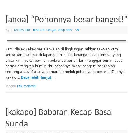
[anoa] “Pohonnya besar banget!”
By
|
12/10/2016
|
bermain-belajar
,
eksplorasi
,
KB
Kami diajak Kakak berjalan-jalan di lingkungan sekitar sekolah kami,
ketika kami sampai di lapangan rumput, lapangan hijau tempat yang
biasa kami pakai bermain bola atau berlari-lari mengejar teman saat
bermain tangkap buntut. “itu pohonnya besar banget!” seru salah
seorang anak. “Siapa yang mau memeluk pohon yang besar itu?” tanya
Kakak. …
Baca lebih lanjut
→
Tagged
kak mahesti
[kakapo] Babaran Kecap Basa
Sunda