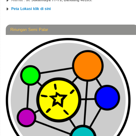
Alamat :
Jl. Sukamulya 77-79, Bandung 40163.
Peta Lokasi klik di sini
Ririungan Semi Palar