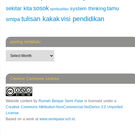
sosok
sekitar kita
tamu
system thinking
spiritualitas
tulisan kakak
visi pendidikan
smipa
posting terdahulu
Creative Commons License
Website content
by
Rumah Belajar Semi Palar
is licensed under a
Creative Commons Attribution-NonCommercial-NoDerivs 3.0 Unported
License
.
Based on a work at
www.semipalar.sch.id
.