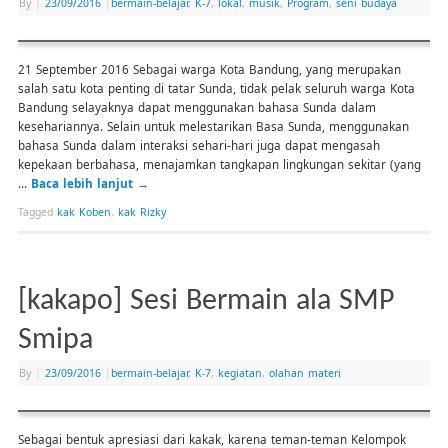
By
|
23/09/2016
|
bermain-belajar
,
K-7
,
lokal
,
musik
,
Program
,
seni budaya
21 September 2016 Sebagai warga Kota Bandung, yang merupakan
salah satu kota penting di tatar Sunda, tidak pelak seluruh warga Kota
Bandung selayaknya dapat menggunakan bahasa Sunda dalam
kesehariannya. Selain untuk melestarikan Basa Sunda, menggunakan
bahasa Sunda dalam interaksi sehari-hari juga dapat mengasah
kepekaan berbahasa, menajamkan tangkapan lingkungan sekitar (yang
…
Baca lebih lanjut
→
Tagged
kak Koben
,
kak Rizky
[kakapo] Sesi Bermain ala SMP
Smipa
By
|
23/09/2016
|
bermain-belajar
,
K-7
,
kegiatan
,
olahan materi
Sebagai bentuk apresiasi dari kakak, karena teman-teman Kelompok