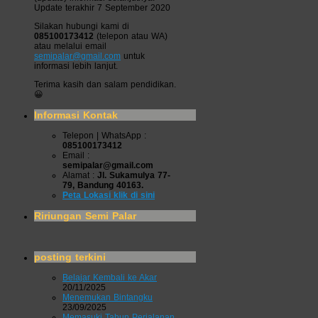
Update terakhir 7 September 2020
Silakan hubungi kami di
085100173412
(telepon atau WA)
atau melalui email
semipalar@gmail.com
untuk
informasi lebih lanjut.
Terima kasih dan salam pendidikan.
😀
Informasi Kontak
Telepon | WhatsApp :
085100173412
Email :
semipalar@gmail.com
Alamat :
Jl. Sukamulya 77-
79, Bandung 40163.
Peta Lokasi klik di sini
Ririungan Semi Palar
posting terkini
Belajar Kembali ke Akar
20/11/2025
Menemukan Bintangku
23/09/2025
Memasuki Tahun Perjalanan