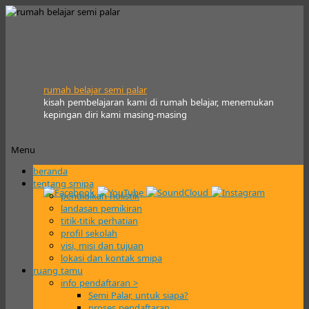
rumah belajar semi palar
kisah pembelajaran kami di rumah belajar, menemukan
kepingan diri kami masing-masing
Menu
Skip
beranda
to
tentang smipa
content
pendidikan holistik
landasan pemikiran
titik-titik perhatian
profil sekolah
visi, misi dan tujuan
lokasi dan kontak smipa
ruang tamu
info pendaftaran >
Semi Palar, untuk siapa?
proses pendaftaran