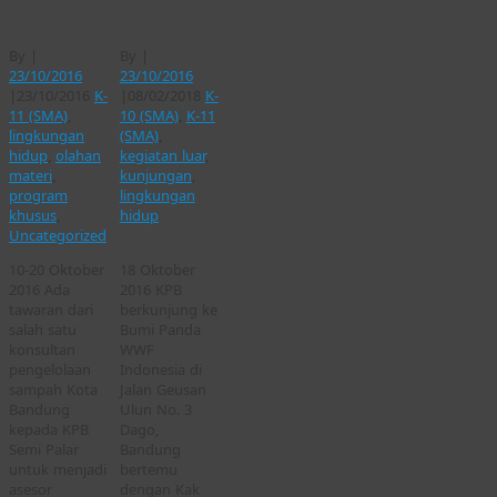
Sampah
Panda
By
|
By
|
23/10/2016
23/10/2016
|
23/10/2016
K-
|
08/02/2018
K-
11 (SMA)
,
10 (SMA)
,
K-11
lingkungan
(SMA)
,
hidup
,
olahan
kegiatan luar
,
materi
,
kunjungan
,
program
lingkungan
khusus
,
hidup
Uncategorized
10-20 Oktober
18 Oktober
2016 Ada
2016 KPB
tawaran dari
berkunjung ke
salah satu
Bumi Panda
konsultan
WWF
pengelolaan
Indonesia di
sampah Kota
Jalan Geusan
Bandung
Ulun No. 3
kepada KPB
Dago,
Semi Palar
Bandung
untuk menjadi
bertemu
asesor
dengan Kak