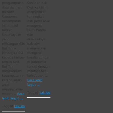
pengumpulan
Sani dan Kak
data dengan
Dwi. Kak Sani
metode
memberikan
kuesioner.
tur singkat
Kesempatan
dan penjelasan
ini muncul
mengenai
berkat
Bumi Panda
kepercayaan
dan
yang
aktivitasnya.
terbangun dari
Kak Dwi
Ibu Tini –
menjelaskan
lembaga GSSI
mengenai
kepada teman-
kondisi sungai
teman KPB.
di Indonesia
Ibu Tini
terkait dengan
menawarkan
manfaat bagi
kesempatan ini
kehidupan, …
karena anak-
Baca lebih
anak
lanjut
→
menunjukkan
Tagged
kak leo
respon …
Baca
lebih lanjut
→
Tagged
kak leo