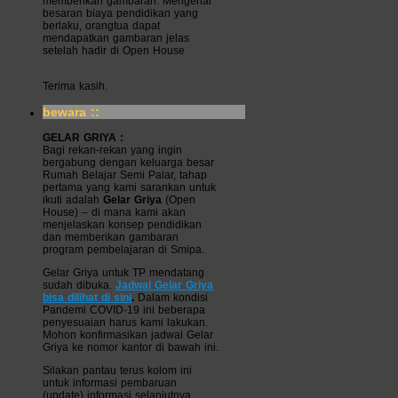
memberikan gambaran. Mengenai
besaran biaya pendidikan yang
berlaku, orangtua dapat
mendapatkan gambaran jelas
setelah hadir di Open House
Terima kasih.
bewara ::
GELAR GRIYA :
Bagi rekan-rekan yang ingin
bergabung dengan keluarga besar
Rumah Belajar Semi Palar, tahap
pertama yang kami sarankan untuk
ikuti adalah
Gelar Griya
(Open
House) – di mana kami akan
menjelaskan konsep pendidikan
dan memberikan gambaran
program pembelajaran di Smipa.
Gelar Griya untuk TP mendatang
sudah dibuka.
Jadwal Gelar Griya
bisa dilihat di sini
.
Dalam kondisi
Pandemi COVID-19 ini beberapa
penyesuaian harus kami lakukan.
Mohon konfirmasikan jadwal Gelar
Griya ke nomor kantor di bawah ini.
Silakan pantau terus kolom ini
untuk informasi pembaruan
(update) informasi selanjutnya.