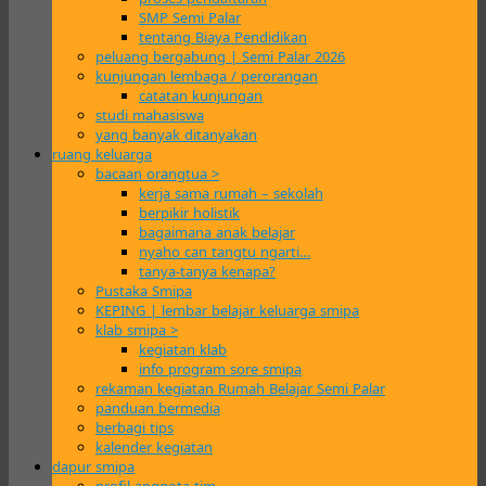
SMP Semi Palar
tentang Biaya Pendidikan
peluang bergabung | Semi Palar 2026
kunjungan lembaga / perorangan
catatan kunjungan
studi mahasiswa
yang banyak ditanyakan
ruang keluarga
bacaan orangtua >
kerja sama rumah – sekolah
berpikir holistik
bagaimana anak belajar
nyaho can tangtu ngarti…
tanya-tanya kenapa?
Pustaka Smipa
KEPING | lembar belajar keluarga smipa
klab smipa >
kegiatan klab
info program sore smipa
rekaman kegiatan Rumah Belajar Semi Palar
panduan bermedia
berbagi tips
kalender kegiatan
dapur smipa