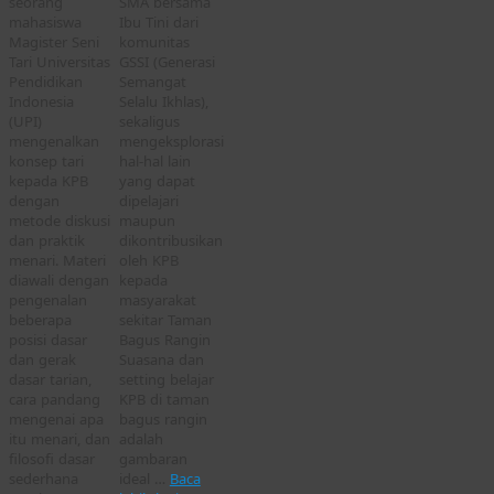
seorang
SMA bersama
mahasiswa
Ibu Tini dari
Magister Seni
komunitas
Tari Universitas
GSSI (Generasi
Pendidikan
Semangat
Indonesia
Selalu Ikhlas),
(UPI)
sekaligus
mengenalkan
mengeksplorasi
konsep tari
hal-hal lain
kepada KPB
yang dapat
dengan
dipelajari
metode diskusi
maupun
dan praktik
dikontribusikan
menari. Materi
oleh KPB
diawali dengan
kepada
pengenalan
masyarakat
beberapa
sekitar Taman
posisi dasar
Bagus Rangin
dan gerak
Suasana dan
dasar tarian,
setting belajar
cara pandang
KPB di taman
mengenai apa
bagus rangin
itu menari, dan
adalah
filosofi dasar
gambaran
sederhana
ideal …
Baca