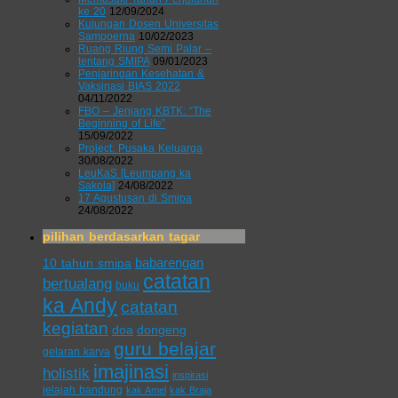
ke 20
12/09/2024
Kujungan Dosen Universitas
Sampoerna
10/02/2023
Ruang Riung Semi Palar –
tentang SMIPA
09/01/2023
Penjaringan Kesehatan &
Vaksinasi BIAS 2022
04/11/2022
FBO – Jenjang KBTK: “The
Beginning of Life”
15/09/2022
Project: Pusaka Keluarga
30/08/2022
LeuKaS [Leumpang ka
Sakola]
24/08/2022
17 Agustusan di Smipa
24/08/2022
pilihan berdasarkan tagar
babarengan
10 tahun smipa
catatan
bertualang
buku
ka Andy
catatan
kegiatan
doa
dongeng
guru belajar
gelaran karya
imajinasi
holistik
inspirasi
jelajah bandung
kak Amel
kak Braja