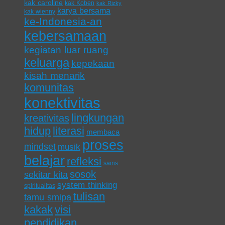
kak caroline
kak Koben
kak Rizky
karya bersama
kak wienny
ke-Indonesia-an
kebersamaan
kegiatan luar ruang
keluarga
kepekaan
kisah menarik
komunitas
konektivitas
lingkungan
kreativitas
hidup
literasi
membaca
proses
mindset
musik
belajar
refleksi
sains
sosok
sekitar kita
system thinking
spiritualitas
tulisan
tamu smipa
kakak
visi
pendidikan