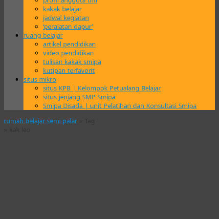
profil anggota tim
kakak belajar
jadwal kegiatan
‘peralatan dapur’
ruang belajar
artikel pendidikan
video pendidikan
tulisan kakak smipa
kutipan terfavorit
situs mikro
situs KPB | Kelompok Petualang Belajar
situs jenjang SMP Smipa
Smipa Disada | unit Pelatihan dan Konsultasi Smipa
rumah belajar semi palar
» Tag
» kak leo
Tag Archives:
kak
leo
[okapi]
[okapi]
Interviewer
Berkunjung
Pengelolaan
ke Bumi