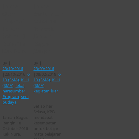
[okapi]
[okapi]
Olah
Bertumbuh
Ekspresi
bersama
Tubuh
Semesta
(Menari)
Taman
Bersama
Bagus
Kak Nura
Rangin
By
|
By
|
23/10/2016
23/09/2016
|
23/10/2016
K-
|
08/02/2018
K-
10 (SMA)
,
K-11
10 (SMA)
,
K-11
(SMA)
,
lokal
,
(SMA)
,
narasumber
,
kegiatan luar
Program
,
seni
budaya
Setiap hari
Selasa, KPB
Taman Bagus
mendapat
Rangin 18
kesempatan
Oktober 2016
untuk belajar
Kak Nura,
mata pelajaran