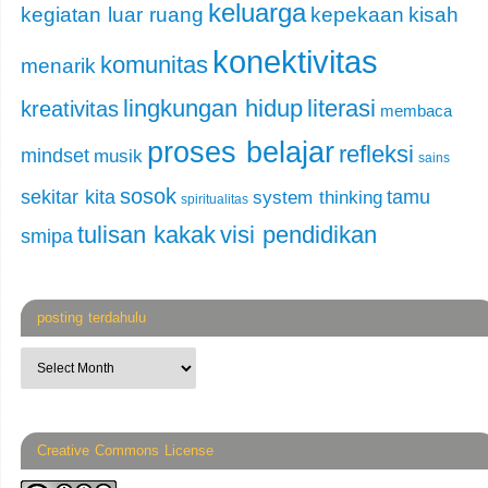
keluarga
kegiatan luar ruang
kepekaan
kisah
konektivitas
komunitas
menarik
lingkungan hidup
literasi
kreativitas
membaca
proses belajar
refleksi
mindset
musik
sains
sosok
sekitar kita
tamu
system thinking
spiritualitas
tulisan kakak
visi pendidikan
smipa
posting terdahulu
Creative Commons License