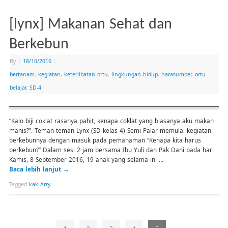
[lynx] Makanan Sehat dan
Berkebun
By
|
18/10/2016
|
bertanam
,
kegiatan
,
keterlibatan ortu
,
lingkungan hidup
,
narasumber
,
ortu
belajar
,
SD-4
“Kalo biji coklat rasanya pahit, kenapa coklat yang biasanya aku makan
manis?”. Teman-teman Lynx (SD kelas 4) Semi Palar memulai kegiatan
berkebunnya dengan masuk pada pemahaman “Kenapa kita harus
berkebun?” Dalam sesi 2 jam bersama Ibu Yuli dan Pak Dani pada hari
Kamis, 8 September 2016, 19 anak yang selama ini …
Baca lebih lanjut
→
Tagged
kak Arry