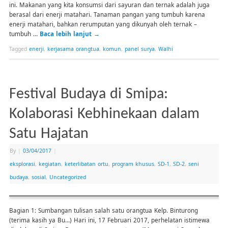
ini. Makanan yang kita konsumsi dari sayuran dan ternak adalah juga
berasal dari enerji matahari. Tanaman pangan yang tumbuh karena
enerji matahari, bahkan rerumputan yang dikunyah oleh ternak –
tumbuh …
Baca lebih lanjut
→
Tagged
enerji
,
kerjasama orangtua
,
komun
,
panel surya
,
Walhi
Festival Budaya di Smipa:
Kolaborasi Kebhinekaan dalam
Satu Hajatan
By
|
03/04/2017
|
eksplorasi
,
kegiatan
,
keterlibatan ortu
,
program khusus
,
SD-1
,
SD-2
,
seni
budaya
,
sosial
,
Uncategorized
Bagian 1: Sumbangan tulisan salah satu orangtua Kelp. Binturong
(terima kasih ya Bu…) Hari ini, 17 Februari 2017, perhelatan istimewa