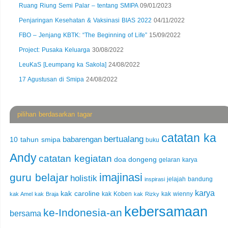
Ruang Riung Semi Palar – tentang SMIPA
09/01/2023
Penjaringan Kesehatan & Vaksinasi BIAS 2022
04/11/2022
FBO – Jenjang KBTK: “The Beginning of Life”
15/09/2022
Project: Pusaka Keluarga
30/08/2022
LeuKaS [Leumpang ka Sakola]
24/08/2022
17 Agustusan di Smipa
24/08/2022
pilihan berdasarkan tagar
catatan ka
bertualang
babarengan
10 tahun smipa
buku
Andy
catatan kegiatan
doa
dongeng
gelaran karya
imajinasi
guru belajar
holistik
jelajah bandung
inspirasi
karya
kak caroline
kak Koben
kak wienny
kak Amel
kak Braja
kak Rizky
kebersamaan
ke-Indonesia-an
bersama