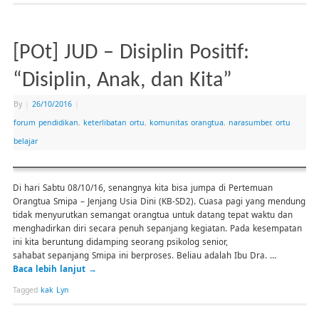
[POt] JUD – Disiplin Positif:
“Disiplin, Anak, dan Kita”
By
|
26/10/2016
|
forum pendidikan
,
keterlibatan ortu
,
komunitas orangtua
,
narasumber
,
ortu
belajar
Di hari Sabtu 08/10/16, senangnya kita bisa jumpa di Pertemuan
Orangtua Smipa – Jenjang Usia Dini (KB-SD2). Cuasa pagi yang mendung
tidak menyurutkan semangat orangtua untuk datang tepat waktu dan
menghadirkan diri secara penuh sepanjang kegiatan. Pada kesempatan
ini kita beruntung didamping seorang psikolog senior,
sahabat sepanjang Smipa ini berproses. Beliau adalah Ibu Dra. …
Baca lebih lanjut
→
Tagged
kak Lyn