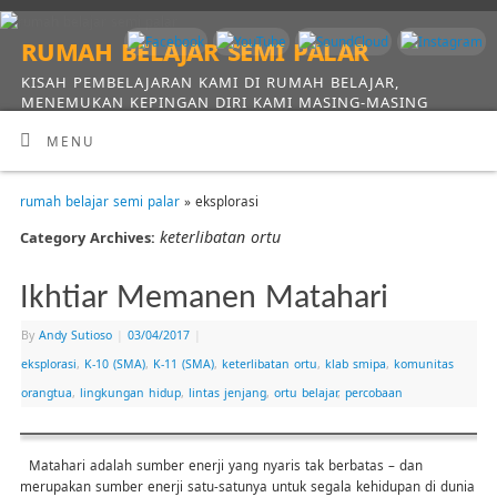
rumah belajar semi palar
KISAH PEMBELAJARAN KAMI DI RUMAH BELAJAR,
MENEMUKAN KEPINGAN DIRI KAMI MASING-MASING
MENU
rumah belajar semi palar
» eksplorasi
keterlibatan ortu
Category Archives:
Ikhtiar Memanen Matahari
By
Andy Sutioso
|
03/04/2017
|
eksplorasi
,
K-10 (SMA)
,
K-11 (SMA)
,
keterlibatan ortu
,
klab smipa
,
komunitas
orangtua
,
lingkungan hidup
,
lintas jenjang
,
ortu belajar
,
percobaan
Matahari adalah sumber enerji yang nyaris tak berbatas – dan
merupakan sumber enerji satu-satunya untuk segala kehidupan di dunia