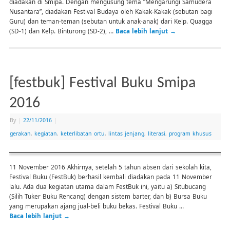
diadakan di Smipa. Dengan mengusung tema “Mengarungi Samudera
Nusantara”, diadakan Festival Budaya oleh Kakak-Kakak (sebutan bagi
Guru) dan teman-teman (sebutan untuk anak-anak) dari Kelp. Quagga
(SD-1) dan Kelp. Binturong (SD-2), …
Baca lebih lanjut
→
[festbuk] Festival Buku Smipa
2016
By
|
22/11/2016
|
gerakan
,
kegiatan
,
keterlibatan ortu
,
lintas jenjang
,
literasi
,
program khusus
11 November 2016 Akhirnya, setelah 5 tahun absen dari sekolah kita,
Festival Buku (FestBuk) berhasil kembali diadakan pada 11 November
lalu. Ada dua kegiatan utama dalam FestBuk ini, yaitu a) Situbucang
(Silih Tuker Buku Rencang) dengan sistem barter, dan b) Bursa Buku
yang merupakan ajang jual-beli buku bekas. Festival Buku …
Baca lebih lanjut
→