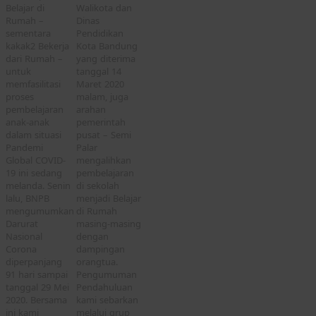
Belajar di
Walikota dan
Rumah –
Dinas
sementara
Pendidikan
kakak2 Bekerja
Kota Bandung
dari Rumah –
yang diterima
untuk
tanggal 14
memfasilitasi
Maret 2020
proses
malam, juga
pembelajaran
arahan
anak-anak
pemerintah
dalam situasi
pusat – Semi
Pandemi
Palar
Global COVID-
mengalihkan
19 ini sedang
pembelajaran
melanda. Senin
di sekolah
lalu, BNPB
menjadi Belajar
mengumumkan
di Rumah
Darurat
masing-masing
Nasional
dengan
Corona
dampingan
diperpanjang
orangtua.
91 hari sampai
Pengumuman
tanggal 29 Mei
Pendahuluan
2020. Bersama
kami sebarkan
ini kami
melalui grup