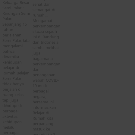
Keluarga Besar
sehat dan
Semi Palar :
semangat di
Ririungan Semi
rumah…
Palar.
Mengamati
Sepanjang 15
perkembangan
tahun
situasi sejauh
perjalanan
ini di Bandung
Semi Palar, kita
dan Indonesia,
mengalami
sambil melihat
bahwa
juga
dinamika
bagaimana
kehidupan
perkembangan
belajar di
dan
Rumah Belajar
penanganan
Semi Palar
wabah COVID-
tidak hanya
19 ini di
berjalan di
berbagai
ruang kelas –
negara,
tapi juga
bersama ini
dihidupi di
informasikan
berbagai
Belajar di
aktivitas
Rumah kita
kehidupan
perpanjang –
melalui
masuk ke
berbagai
periode ke 3,