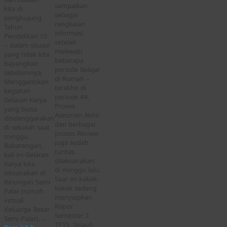
sampaikan
kita di
sebagai
penghujung
rangkaian
Tahun
informasi
Pendidikan 15
setelah
– dalam situasi
melewati
yang tidak kita
beberapa
bayangkan
periode Belajar
sebelumnya.
di Rumah –
Menggantikan
terakhir di
kegiatan
periode #4.
Gelaran Karya
Proses
yang biasa
Asesmen Akhir
diselenggarakan
dan berbagai
di sekolah saat
proses Review
minggu
juga sudah
Babarengan,
tuntas
kali ini Gelaran
dilaksanakan
Karya kita
di minggu lalu.
laksanakan di
Saat ini kakak-
Ririungan Semi
kakak sedang
Palar (rumah
menyiapkan
virtual
Rapor
Keluarga Besar
Semester 2
Semi Palar). …
TP15. Sejauh