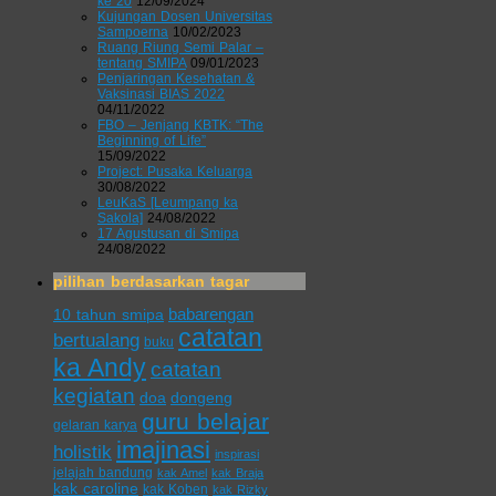
ke 20
12/09/2024
Kujungan Dosen Universitas
Sampoerna
10/02/2023
Ruang Riung Semi Palar –
tentang SMIPA
09/01/2023
Penjaringan Kesehatan &
Vaksinasi BIAS 2022
04/11/2022
FBO – Jenjang KBTK: “The
Beginning of Life”
15/09/2022
Project: Pusaka Keluarga
30/08/2022
LeuKaS [Leumpang ka
Sakola]
24/08/2022
17 Agustusan di Smipa
24/08/2022
pilihan berdasarkan tagar
babarengan
10 tahun smipa
catatan
bertualang
buku
ka Andy
catatan
kegiatan
doa
dongeng
guru belajar
gelaran karya
imajinasi
holistik
inspirasi
jelajah bandung
kak Amel
kak Braja
kak caroline
kak Koben
kak Rizky