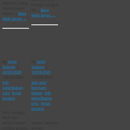
kegiatan yang
hingga tanggal
dilaksanakan
24 …
Baca
dalam …
Baca
lebih lanjut
→
lebih lanjut
→
Belajar di
[COVID-
Rumah |
19] Belajar
periode 2
di Rumah
By
Andy
By
Andy
Sutioso
|
Sutioso
|
26/03/2020
10/03/2020
|
26/03/2020
|
16/03/2020
info
,
ada apa?
,
keterlibatan
bermain-
ortu
,
lintas
belajar
,
info
,
jenjang
keterlibatan
ortu
,
lintas
jenjang
Satu minggu
lebih kita
semua sudah
Sejalan dengan
melalui proses
arahan