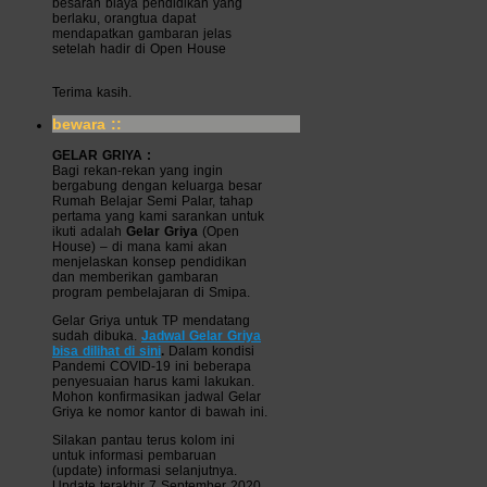
besaran biaya pendidikan yang
berlaku, orangtua dapat
mendapatkan gambaran jelas
setelah hadir di Open House
Terima kasih.
bewara ::
GELAR GRIYA :
Bagi rekan-rekan yang ingin
bergabung dengan keluarga besar
Rumah Belajar Semi Palar, tahap
pertama yang kami sarankan untuk
ikuti adalah
Gelar Griya
(Open
House) – di mana kami akan
menjelaskan konsep pendidikan
dan memberikan gambaran
program pembelajaran di Smipa.
Gelar Griya untuk TP mendatang
sudah dibuka.
Jadwal Gelar Griya
bisa dilihat di sini
.
Dalam kondisi
Pandemi COVID-19 ini beberapa
penyesuaian harus kami lakukan.
Mohon konfirmasikan jadwal Gelar
Griya ke nomor kantor di bawah ini.
Silakan pantau terus kolom ini
untuk informasi pembaruan
(update) informasi selanjutnya.
Update terakhir 7 September 2020