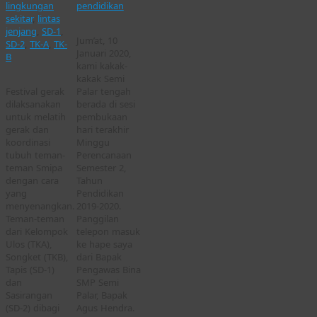
lingkungan
pendidikan
sekitar
,
lintas
jenjang
,
SD-1
,
Jum’at, 10
SD-2
,
TK-A
,
TK-
Januari 2020,
B
kami kakak-
kakak Semi
Festival gerak
Palar tengah
dilaksanakan
berada di sesi
untuk melatih
pembukaan
gerak dan
hari terakhir
koordinasi
Minggu
tubuh teman-
Perencanaan
teman Smipa
Semester 2,
dengan cara
Tahun
yang
Pendidikan
menyenangkan.
2019-2020.
Teman-teman
Panggilan
dari Kelompok
telepon masuk
Ulos (TKA),
ke hape saya
Songket (TKB),
dari Bapak
Tapis (SD-1)
Pengawas Bina
dan
SMP Semi
Sasirangan
Palar, Bapak
(SD-2) dibagi
Agus Hendra.