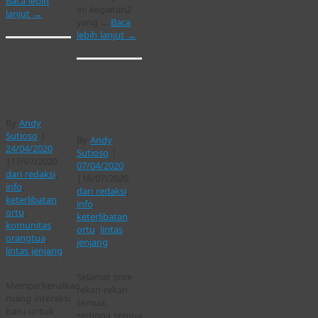
Baca lebih
ini kegiatan2
lanjut
→
yang …
Baca
lebih lanjut
→
Ririungan
Belajar di
Semi Palar
Rumah |
Periode 3
By
Andy
Sutioso
|
By
Andy
24/04/2020
Sutioso
|
|
17/07/2020
07/04/2020
dari redaksi
,
|
18/07/2020
info
,
dari redaksi
,
keterlibatan
info
,
ortu
,
keterlibatan
komunitas
ortu
,
lintas
orangtua
,
jenjang
lintas jenjang
Selamat sore
Memperkenalkan
rekan-rekan
ruang interaksi
semua,
baru untuk
semoga semua