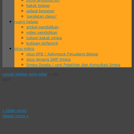
profil anggota tim
kakak belajar
jadwal kegiatan
‘peralatan dapur’
ruang belajar
artikel pendidikan
video pendidikan
tulisan kakak smipa
kutipan terfavorit
situs mikro
situs KPB | Kelompok Petualang Belajar
situs jenjang SMP Smipa
Smipa Disada | unit Pelatihan dan Konsultasi Smipa
rumah belajar semi palar
» ada
apa?
Category Archives:
lintas jenjang
«
Older posts
Newer posts
»
Gelaran
[bewara]