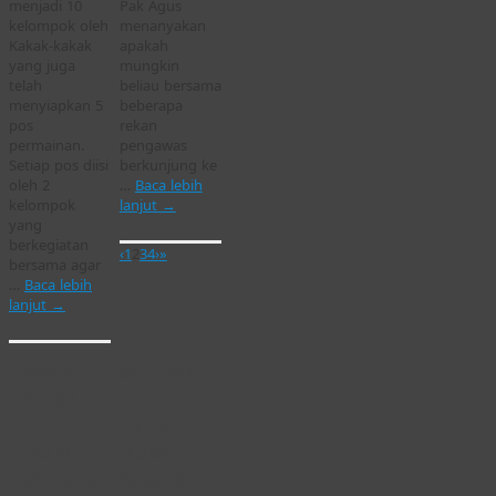
menjadi 10
Pak Agus
kelompok oleh
menanyakan
Kakak-kakak
apakah
yang juga
mungkin
telah
beliau bersama
menyiapkan 5
beberapa
pos
rekan
permainan.
pengawas
Setiap pos diisi
berkunjung ke
oleh 2
…
Baca lebih
kelompok
lanjut
→
yang
berkegiatan
‹
1
2
3
4
›
»
bersama agar
…
Baca lebih
lanjut
→
[bewara]
Selametan
POT S1
TP15 –
TP15 |
Taman
#mulai
Hutan
dari yang
Raya Ir. H.