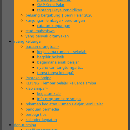
SMP Semi Palar
tentang Biaya Pendidikan
peluang bergabung | Semi Palar 2026
kunjungan lembaga / perorangan
catatan kunjungan
studi mahasiswa
yang banyak ditanyakan
ruang keluarga
bacaan orangtua >
kerja sama rumah – sekolah
berpikir holistik
bagaimana anak belajar
nyaho can tangtu ngarti…
tanya-tanya kenapa?
Pustaka Smipa
KEPING | lembar belajar keluarga smipa
klab smipa >
kegiatan klab
info program sore smipa
rekaman kegiatan Rumah Belajar Semi Palar
panduan bermedia
berbagi tips
kalender kegiatan
dapur smipa