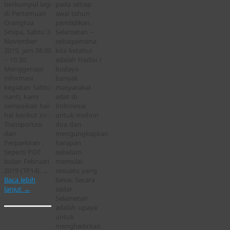
berkumpul lagi
pada setiap
di Pertemuan
awal tahun
Orangtua
pendidikan.
Smipa, Sabtu 2
Selametan –
November
sebagaimana
2019, jam 08.00
kita ketahui
– 10.30.
adalah tradisi /
Menggenapi
budaya
informasi
banyak
kegiatan Sabtu
masyarakat
nanti, kami
adat di
sampaikan hal-
Indonesia
hal berikut ini :
untuk mohon
Transportasi
doa dan
dan
mengungkapkan
Perparkiran :
harapan
Seperti POT
sebelum
bulan Februari
memulai
2019 (TP14), …
sesuatu yang
Baca lebih
besar. Secara
lanjut
→
sadar
Selametan
adalah upaya
untuk
menghadirkan