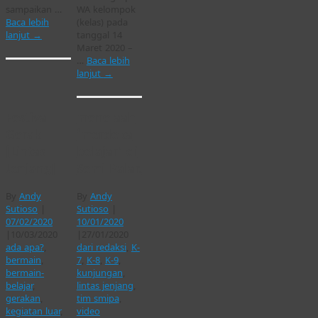
sampaikan …
WA kelompok
Baca lebih
(kelas) pada
lanjut
→
tanggal 14
Maret 2020 –
…
Baca lebih
lanjut
→
Festival
menelaah
Gerak
‘merdeka
[Lintas
belajar’ di
Jenjang]
Semi Palar.
By
Andy
By
Andy
Sutioso
|
Sutioso
|
07/02/2020
10/01/2020
|
10/03/2020
|
27/01/2020
ada apa?
,
dari redaksi
,
K-
bermain
,
7
,
K-8
,
K-9
,
bermain-
kunjungan
,
belajar
,
lintas jenjang
,
gerakan
,
tim smipa
,
kegiatan luar
,
video