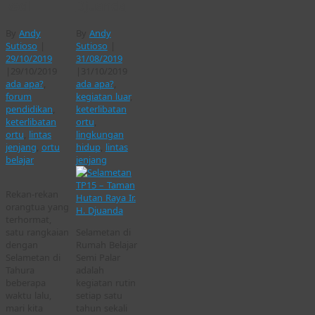
kecil
Djuanda
By
Andy
By
Andy
Sutioso
|
Sutioso
|
29/10/2019
31/08/2019
|
29/10/2019
|
31/10/2019
ada apa?
,
ada apa?
,
forum
kegiatan luar
,
pendidikan
,
keterlibatan
keterlibatan
ortu
,
ortu
,
lintas
lingkungan
jenjang
,
ortu
hidup
,
lintas
belajar
jenjang
Rekan-rekan
orangtua yang
terhormat,
satu rangkaian
Selametan di
dengan
Rumah Belajar
Selametan di
Semi Palar
Tahura
adalah
beberapa
kegiatan rutin
waktu lalu,
setiap satu
mari kita
tahun sekali