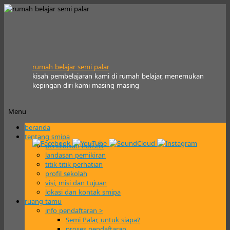
rumah belajar semi palar
kisah pembelajaran kami di rumah belajar, menemukan
kepingan diri kami masing-masing
Menu
Skip
beranda
to
tentang smipa
content
pendidikan holistik
landasan pemikiran
titik-titik perhatian
profil sekolah
visi, misi dan tujuan
lokasi dan kontak smipa
ruang tamu
info pendaftaran >
Semi Palar, untuk siapa?
proses pendaftaran