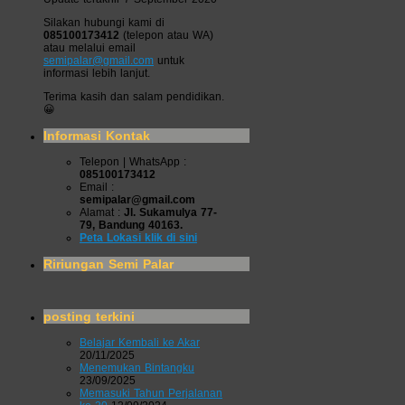
Silakan hubungi kami di
085100173412
(telepon atau WA)
atau melalui email
semipalar@gmail.com
untuk
informasi lebih lanjut.
Terima kasih dan salam pendidikan.
😀
Informasi Kontak
Telepon | WhatsApp :
085100173412
Email :
semipalar@gmail.com
Alamat :
Jl. Sukamulya 77-
79, Bandung 40163.
Peta Lokasi klik di sini
Ririungan Semi Palar
posting terkini
Belajar Kembali ke Akar
20/11/2025
Menemukan Bintangku
23/09/2025
Memasuki Tahun Perjalanan